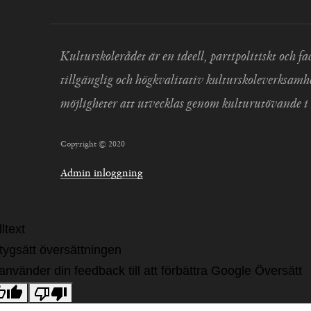
Kulturskolerådet är en ideell, partipolitiskt och
tillgänglig och högkvalitativ kulturskoleverksamh
möjligheter att utvecklas genom kulturutövande i 
Copyright © 2020
Admin inloggning
ltext
tygsätt översättningen
 använder din feedback till att förbättra Google Översätt