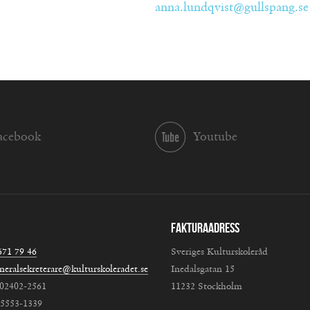
anna.lundqvist@gullspang.se
acebook
Youtube
Fakturaadress
671 79 46
Sveriges Kulturskoleråd
neralsekreterare@kulturskoleradet.se
Inedalsgatan 15
802402-2561
11232 Stockholm
:5553-1339