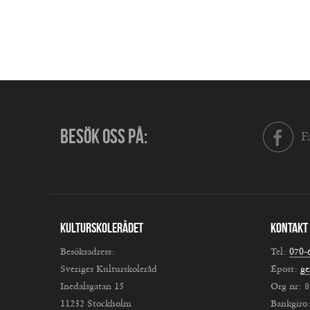
BESÖK OSS PÅ:
F
Kulturskolerådet
Kontakt
Besöksadress:
Tel:
070-
Sveriges Kulturskoleråd
Epost:
ge
Inedalsgatan 15
Org nr: 
11232 Stockholm
Bankgiro