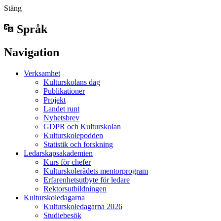
Stäng
Språk
Navigation
Verksamhet
Kulturskolans dag
Publikationer
Projekt
Landet runt
Nyhetsbrev
GDPR och Kulturskolan
Kulturskolepodden
Statistik och forskning
Ledarskapsakademien
Kurs för chefer
Kulturskolerådets mentorprogram
Erfarenhetsutbyte för ledare
Rektorsutbildningen
Kulturskoledagarna
Kulturskoledagarna 2026
Studiebesök