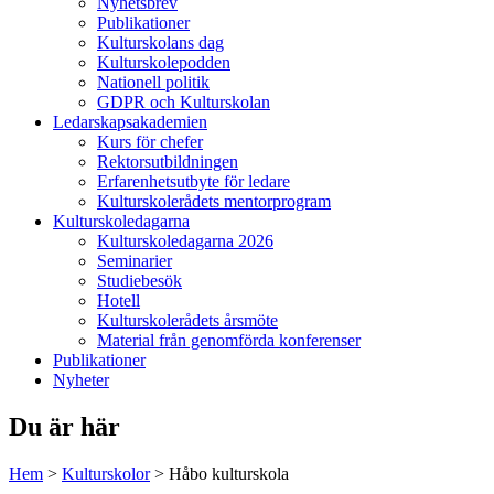
Nyhetsbrev
Publikationer
Kulturskolans dag
Kulturskolepodden
Nationell politik
GDPR och Kulturskolan
Ledarskapsakademien
Kurs för chefer
Rektorsutbildningen
Erfarenhetsutbyte för ledare
Kulturskolerådets mentorprogram
Kulturskoledagarna
Kulturskoledagarna 2026
Seminarier
Studiebesök
Hotell
Kulturskolerådets årsmöte
Material från genomförda konferenser
Publikationer
Nyheter
Du är här
Hem
>
Kulturskolor
>
Håbo kulturskola