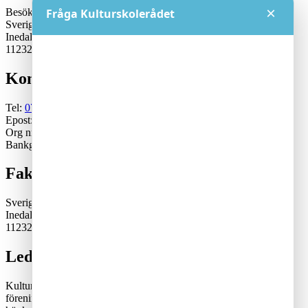
×
Besöksadress:
Fråga Kulturskolerådet
Sveriges Kulturskoleråd
Inedalsgatan 15
11232 Stockholm
Kontakt
Tel:
070-671 79 46
Epost:
generalsekreterare@kulturskoleradet.se
Org nr: 802402-2561
Bankgiro:5553-1339
Fakturaadress
Sveriges Kulturskoleråd
Inedalsgatan 15
11232 Stockholm
Lediga tjänster
Kulturskolerådet är en ideell, partipolitiskt och fackligt obunden
förening där kommuner samverkar för en tillgänglig och