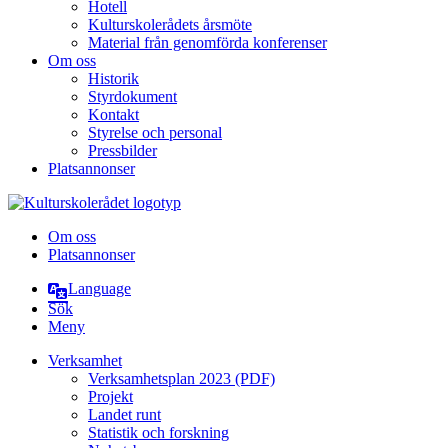
Hotell
Kulturskolerådets årsmöte
Material från genomförda konferenser
Om oss
Historik
Styrdokument
Kontakt
Styrelse och personal
Pressbilder
Platsannonser
Hoppa till innehållet
Om oss
Platsannonser
Language
Sök
Meny
Verksamhet
Verksamhetsplan 2023 (PDF)
Projekt
Landet runt
Statistik och forskning