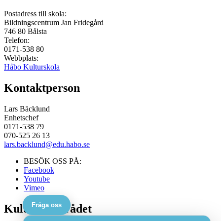
Postadress till skola:
Bildningscentrum Jan Fridegård
746 80
Bålsta
Telefon:
0171-538 80
Webbplats:
Håbo Kulturskola
Kontaktperson
Lars Bäcklund
Enhetschef
0171-538 79
070-525 26 13
lars.backlund@edu.habo.se
BESÖK OSS PÅ:
Facebook
Youtube
Vimeo
Fråga oss
Kulturskolerådet