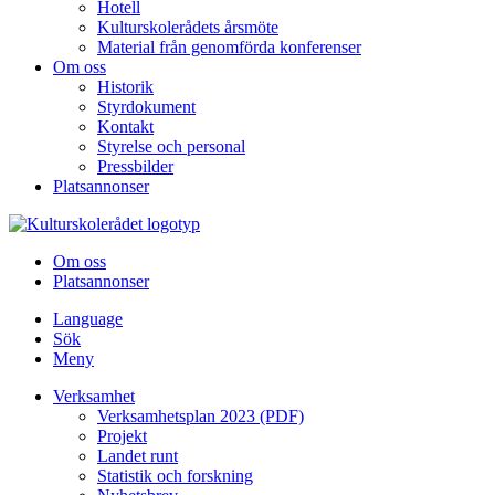
Hotell
Kulturskolerådets årsmöte
Material från genomförda konferenser
Om oss
Historik
Styrdokument
Kontakt
Styrelse och personal
Pressbilder
Platsannonser
Hoppa till innehållet
Om oss
Platsannonser
Language
Sök
Meny
Verksamhet
Verksamhetsplan 2023 (PDF)
Projekt
Landet runt
Statistik och forskning