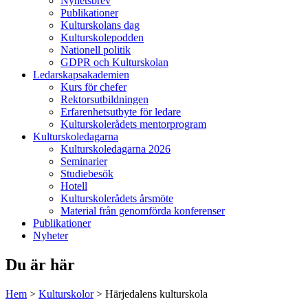
Nyhetsbrev
Publikationer
Kulturskolans dag
Kulturskolepodden
Nationell politik
GDPR och Kulturskolan
Ledarskapsakademien
Kurs för chefer
Rektorsutbildningen
Erfarenhetsutbyte för ledare
Kulturskolerådets mentorprogram
Kulturskoledagarna
Kulturskoledagarna 2026
Seminarier
Studiebesök
Hotell
Kulturskolerådets årsmöte
Material från genomförda konferenser
Publikationer
Nyheter
Du är här
Hem
>
Kulturskolor
>
Härjedalens kulturskola