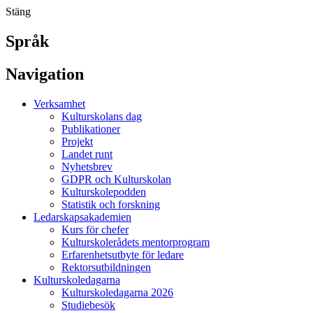
Stäng
Språk
Navigation
Verksamhet
Kulturskolans dag
Publikationer
Projekt
Landet runt
Nyhetsbrev
GDPR och Kulturskolan
Kulturskolepodden
Statistik och forskning
Ledarskapsakademien
Kurs för chefer
Kulturskolerådets mentorprogram
Erfarenhetsutbyte för ledare
Rektorsutbildningen
Kulturskoledagarna
Kulturskoledagarna 2026
Studiebesök