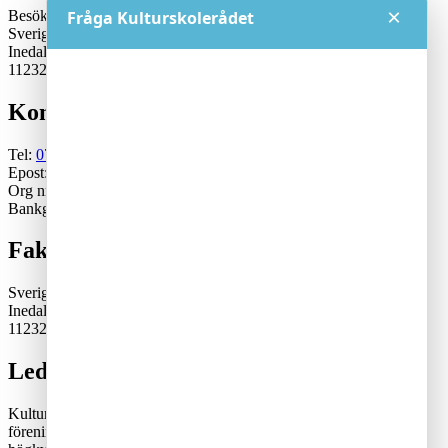
×
Besöksadress:
Fråga Kulturskolerådet
Sveriges Kulturskoleråd
Inedalsgatan 15
11232 Stockholm
Kontakt
Tel:
070-671 79 46
Epost:
generalsekreterare@kulturskoleradet.se
Org nr: 802402-2561
Bankgiro:5553-1339
Fakturaadress
Sveriges Kulturskoleråd
Inedalsgatan 15
11232 Stockholm
Lediga tjänster
Kulturskolerådet är en ideell, partipolitiskt och fackligt obunden
förening där kommuner samverkar för en tillgänglig och