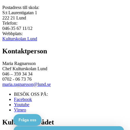
Postadress till skola:
S:t Laurentigatan 1
222 21
Lund
Telefon:
046-35 67 11/12
Webbplats:
Kulturskolan Lund
Kontaktperson
Maria Ragnarsson
Chef Kulturskolan Lund
046 – 359 34 34
0702 - 06 73 76
maria.ragnarsson@lund.se
BESÖK OSS PÅ:
Facebook
Youtube
Vimeo
Fråga oss
Kulturskolerådet