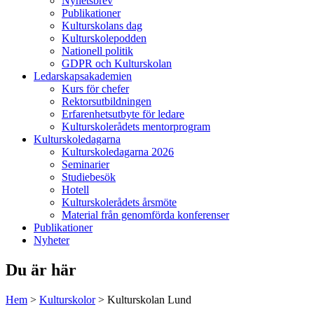
Nyhetsbrev
Publikationer
Kulturskolans dag
Kulturskolepodden
Nationell politik
GDPR och Kulturskolan
Ledarskapsakademien
Kurs för chefer
Rektorsutbildningen
Erfarenhetsutbyte för ledare
Kulturskolerådets mentorprogram
Kulturskoledagarna
Kulturskoledagarna 2026
Seminarier
Studiebesök
Hotell
Kulturskolerådets årsmöte
Material från genomförda konferenser
Publikationer
Nyheter
Du är här
Hem
>
Kulturskolor
>
Kulturskolan Lund