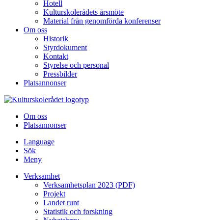
Hotell
Kulturskolerådets årsmöte
Material från genomförda konferenser
Om oss
Historik
Styrdokument
Kontakt
Styrelse och personal
Pressbilder
Platsannonser
Hoppa till innehållet
Om oss
Platsannonser
Language
Sök
Meny
Verksamhet
Verksamhetsplan 2023 (PDF)
Projekt
Landet runt
Statistik och forskning