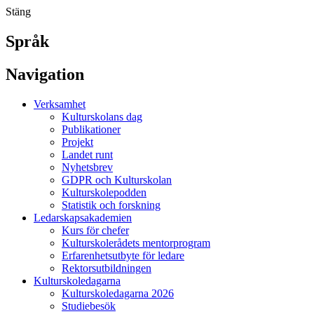
Stäng
Språk
Navigation
Verksamhet
Kulturskolans dag
Publikationer
Projekt
Landet runt
Nyhetsbrev
GDPR och Kulturskolan
Kulturskolepodden
Statistik och forskning
Ledarskapsakademien
Kurs för chefer
Kulturskolerådets mentorprogram
Erfarenhetsutbyte för ledare
Rektorsutbildningen
Kulturskoledagarna
Kulturskoledagarna 2026
Studiebesök