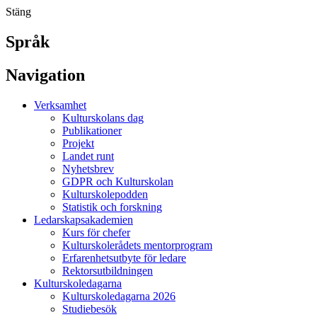
Stäng
Språk
Navigation
Verksamhet
Kulturskolans dag
Publikationer
Projekt
Landet runt
Nyhetsbrev
GDPR och Kulturskolan
Kulturskolepodden
Statistik och forskning
Ledarskapsakademien
Kurs för chefer
Kulturskolerådets mentorprogram
Erfarenhetsutbyte för ledare
Rektorsutbildningen
Kulturskoledagarna
Kulturskoledagarna 2026
Studiebesök