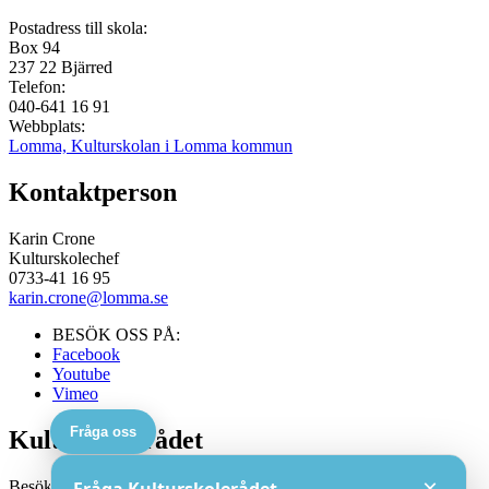
Postadress till skola:
Box 94
237 22
Bjärred
Telefon:
040-641 16 91
Webbplats:
Lomma, Kulturskolan i Lomma kommun
Kontaktperson
Karin Crone
Kulturskolechef
0733-41 16 95
karin.crone@lomma.se
BESÖK OSS PÅ:
Facebook
Youtube
Vimeo
Fråga oss
Kulturskolerådet
×
Besöksadress: