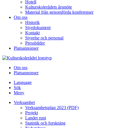
Hotell
Kulturskolerådets årsmöte
Material från genomförda konferenser
Om oss
Historik
Styrdokument
Kontakt
Styrelse och personal
Pressbilder
Platsannonser
Hoppa till innehållet
Om oss
Platsannonser
Language
Sök
Meny
Verksamhet
Verksamhetsplan 2023 (PDF)
Projekt
Landet runt
Statistik och forskning