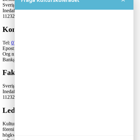
Fråga Kulturskolerådet
Sveriges Kulturskoleråd
Inedalsgatan 15
11232 Stockholm
Kontakt
Tel:
070-671 79 46
Epost:
generalsekreterare@kulturskoleradet.se
Org nr: 802402-2561
Bankgiro:5553-1339
Fakturaadress
Sveriges Kulturskoleråd
Inedalsgatan 15
11232 Stockholm
Lediga tjänster
Kulturskolerådet är en ideell, partipolitiskt och fackligt obunden
förening där kommuner samverkar för en tillgänglig och
högkvalitativ kulturskoleverksamhet. Rådets vision är att alla barn