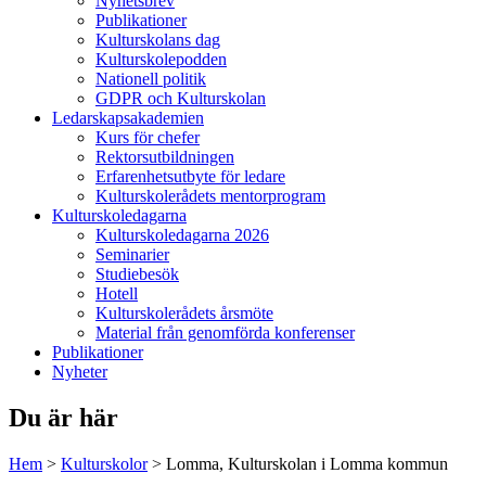
Nyhetsbrev
Publikationer
Kulturskolans dag
Kulturskolepodden
Nationell politik
GDPR och Kulturskolan
Ledarskapsakademien
Kurs för chefer
Rektorsutbildningen
Erfarenhetsutbyte för ledare
Kulturskolerådets mentorprogram
Kulturskoledagarna
Kulturskoledagarna 2026
Seminarier
Studiebesök
Hotell
Kulturskolerådets årsmöte
Material från genomförda konferenser
Publikationer
Nyheter
Du är här
Hem
>
Kulturskolor
>
Lomma, Kulturskolan i Lomma kommun