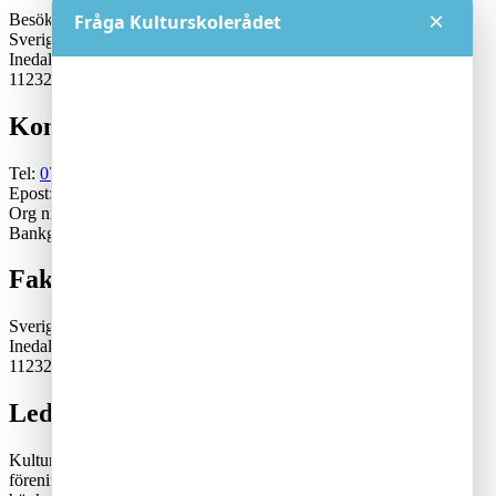
×
Besöksadress:
Fråga Kulturskolerådet
Sveriges Kulturskoleråd
Inedalsgatan 15
11232 Stockholm
Kontakt
Tel:
070-671 79 46
Epost:
generalsekreterare@kulturskoleradet.se
Org nr: 802402-2561
Bankgiro:5553-1339
Fakturaadress
Sveriges Kulturskoleråd
Inedalsgatan 15
11232 Stockholm
Lediga tjänster
Kulturskolerådet är en ideell, partipolitiskt och fackligt obunden
förening där kommuner samverkar för en tillgänglig och