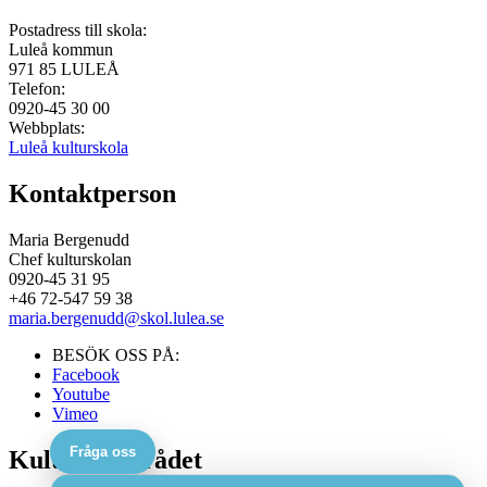
Postadress till skola:
Luleå kommun
971 85
LULEÅ
Telefon:
0920-45 30 00
Webbplats:
Luleå kulturskola
Kontaktperson
Maria Bergenudd
Chef kulturskolan
0920-45 31 95
+46 72-547 59 38
maria.bergenudd@skol.lulea.se
BESÖK OSS PÅ:
Facebook
Youtube
Vimeo
Fråga oss
Kulturskolerådet