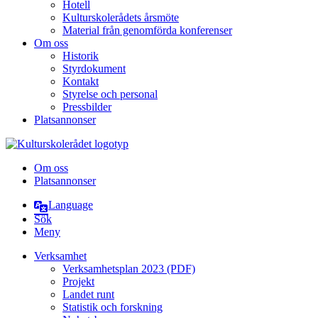
Hotell
Kulturskolerådets årsmöte
Material från genomförda konferenser
Om oss
Historik
Styrdokument
Kontakt
Styrelse och personal
Pressbilder
Platsannonser
Hoppa till innehållet
Om oss
Platsannonser
Language
Sök
Meny
Verksamhet
Verksamhetsplan 2023 (PDF)
Projekt
Landet runt
Statistik och forskning