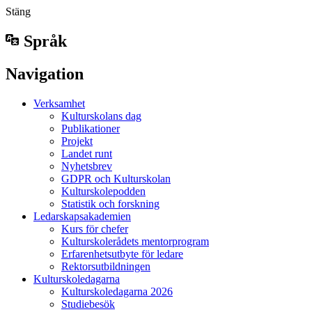
Stäng
Språk
Navigation
Verksamhet
Kulturskolans dag
Publikationer
Projekt
Landet runt
Nyhetsbrev
GDPR och Kulturskolan
Kulturskolepodden
Statistik och forskning
Ledarskapsakademien
Kurs för chefer
Kulturskolerådets mentorprogram
Erfarenhetsutbyte för ledare
Rektorsutbildningen
Kulturskoledagarna
Kulturskoledagarna 2026
Studiebesök