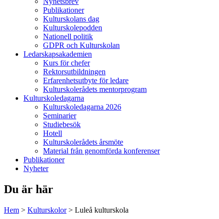
Nyhetsbrev
Publikationer
Kulturskolans dag
Kulturskolepodden
Nationell politik
GDPR och Kulturskolan
Ledarskapsakademien
Kurs för chefer
Rektorsutbildningen
Erfarenhetsutbyte för ledare
Kulturskolerådets mentorprogram
Kulturskoledagarna
Kulturskoledagarna 2026
Seminarier
Studiebesök
Hotell
Kulturskolerådets årsmöte
Material från genomförda konferenser
Publikationer
Nyheter
Du är här
Hem
>
Kulturskolor
>
Luleå kulturskola