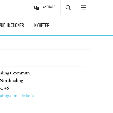
Language
Publikationer
Nyheter
alings kommun
Nordmaling
41 46
lings musikskola