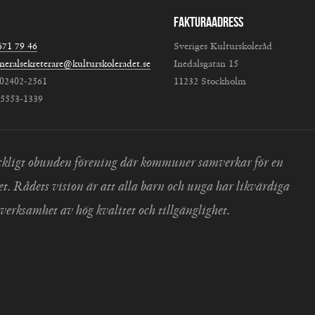
Fakturaadress
671 79 46
Sveriges Kulturskoleråd
neralsekreterare@kulturskoleradet.se
Inedalsgatan 15
802402-2561
11232 Stockholm
:5553-1339
 fackligt obunden förening där kommuner samverkar för en
et. Rådets vision är att alla barn och unga har likvärdiga
verksamhet av hög kvalitet och tillgänglighet.