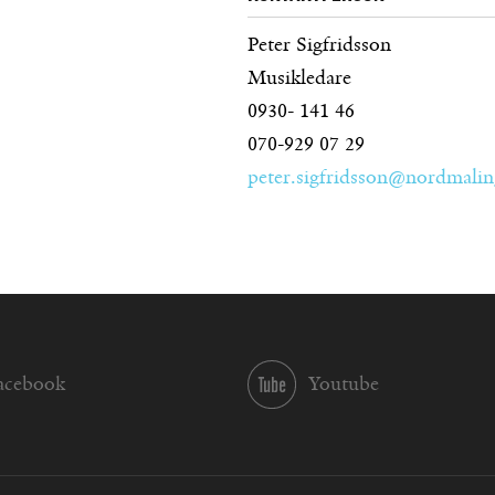
Peter Sigfridsson
Musikledare
0930- 141 46
070-929 07 29
peter.sigfridsson@nordmalin
acebook
Youtube