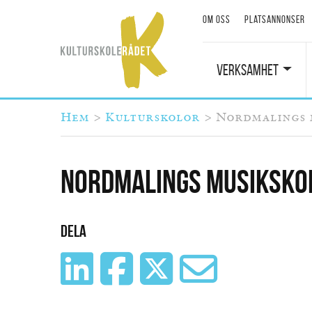
Om oss
Platsannonser
Verksamhet
Du är här
Hem
>
Kulturskolor
>
Nordmalings 
Nordmalings musiksko
Dela