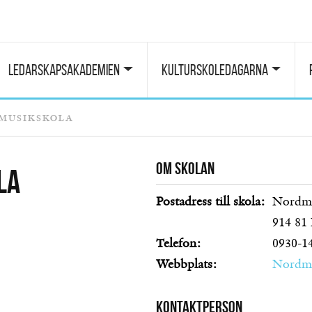
Ledarskapsakademien
Kulturskoledagarna
musikskola
Om skolan
la
Postadress till skola:
Nordm
914 81
Telefon:
0930-1
Webbplats:
Nordma
Kontaktperson