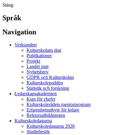
Stäng
Språk
Navigation
Verksamhet
Kulturskolans dag
Publikationer
Projekt
Landet runt
Nyhetsbrev
GDPR och Kulturskolan
Kulturskolepodden
Statistik och forskning
Ledarskapsakademien
Kurs för chefer
Kulturskolerådets mentorprogram
Erfarenhetsutbyte för ledare
Rektorsutbildningen
Kulturskoledagarna
Kulturskoledagarna 2026
Studiebesök