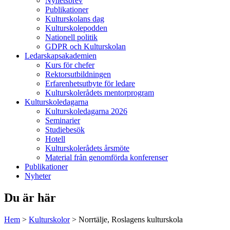
Nyhetsbrev
Publikationer
Kulturskolans dag
Kulturskolepodden
Nationell politik
GDPR och Kulturskolan
Ledarskapsakademien
Kurs för chefer
Rektorsutbildningen
Erfarenhetsutbyte för ledare
Kulturskolerådets mentorprogram
Kulturskoledagarna
Kulturskoledagarna 2026
Seminarier
Studiebesök
Hotell
Kulturskolerådets årsmöte
Material från genomförda konferenser
Publikationer
Nyheter
Du är här
Hem
>
Kulturskolor
>
Norrtälje, Roslagens kulturskola