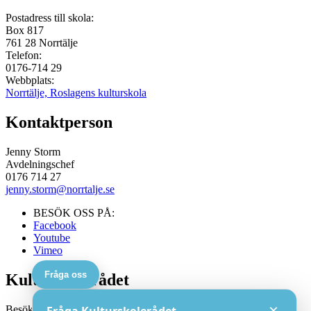
Postadress till skola:
Box 817
761 28
Norrtälje
Telefon:
0176-714 29
Webbplats:
Norrtälje, Roslagens kulturskola
Kontaktperson
Jenny Storm
Avdelningschef
0176 714 27
jenny.storm@norrtalje.se
BESÖK OSS PÅ:
Facebook
Youtube
Vimeo
Fråga oss
Kulturskolerådet
×
Besöksadress: