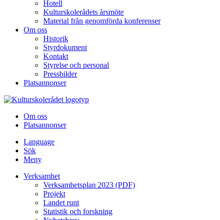
Hotell
Kulturskolerådets årsmöte
Material från genomförda konferenser
Om oss
Historik
Styrdokument
Kontakt
Styrelse och personal
Pressbilder
Platsannonser
Hoppa till innehållet
Om oss
Platsannonser
Language
Sök
Meny
Verksamhet
Verksamhetsplan 2023 (PDF)
Projekt
Landet runt
Statistik och forskning