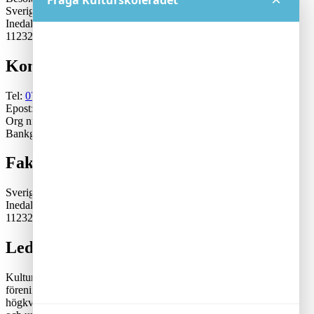
Fråga Kulturskolerådet
Sveriges Kulturskoleråd
Inedalsgatan 15
11232 Stockholm
Kontakt
Tel:
070-671 79 46
Epost:
generalsekreterare@kulturskoleradet.se
Org nr: 802402-2561
Bankgiro:5553-1339
Fakturaadress
Sveriges Kulturskoleråd
Inedalsgatan 15
11232 Stockholm
Lediga tjänster
Kulturskolerådet är en ideell, partipolitiskt och fackligt obunden
förening där kommuner samverkar för en tillgänglig och
högkvalitativ kulturskoleverksamhet. Rådets vision är att alla barn