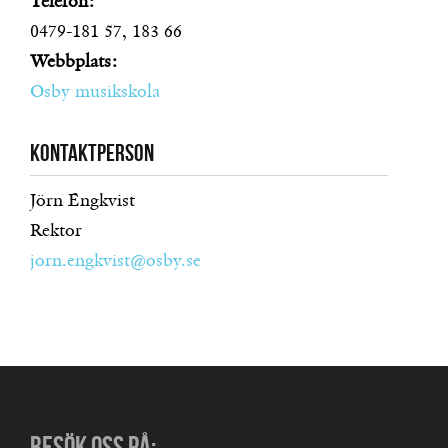
Telefon:
0479-181 57, 183 66
Webbplats:
Osby musikskola
Kontaktperson
Jörn Engkvist
Rektor
jorn.engkvist@osby.se
BESÖK OSS PÅ: