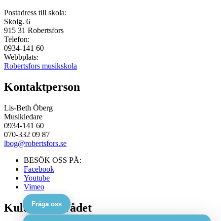
Postadress till skola:
Skolg. 6
915 31
Robertsfors
Telefon:
0934-141 60
Webbplats:
Robertsfors musikskola
Kontaktperson
Lis-Beth Öberg
Musikledare
0934-141 60
070-332 09 87
lbog@robertsfors.se
BESÖK OSS PÅ:
Facebook
Youtube
Vimeo
Fråga oss
Kulturskolerådet