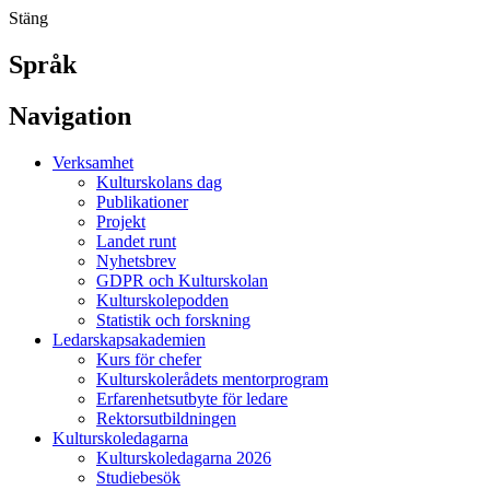
Stäng
Språk
Navigation
Verksamhet
Kulturskolans dag
Publikationer
Projekt
Landet runt
Nyhetsbrev
GDPR och Kulturskolan
Kulturskolepodden
Statistik och forskning
Ledarskapsakademien
Kurs för chefer
Kulturskolerådets mentorprogram
Erfarenhetsutbyte för ledare
Rektorsutbildningen
Kulturskoledagarna
Kulturskoledagarna 2026
Studiebesök