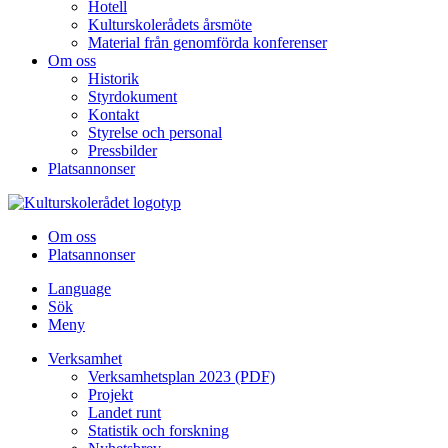
Hotell
Kulturskolerådets årsmöte
Material från genomförda konferenser
Om oss
Historik
Styrdokument
Kontakt
Styrelse och personal
Pressbilder
Platsannonser
Hoppa till innehållet
Om oss
Platsannonser
Language
Sök
Meny
Verksamhet
Verksamhetsplan 2023 (PDF)
Projekt
Landet runt
Statistik och forskning