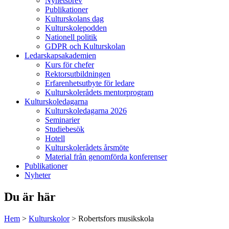
Nyhetsbrev
Publikationer
Kulturskolans dag
Kulturskolepodden
Nationell politik
GDPR och Kulturskolan
Ledarskapsakademien
Kurs för chefer
Rektorsutbildningen
Erfarenhetsutbyte för ledare
Kulturskolerådets mentorprogram
Kulturskoledagarna
Kulturskoledagarna 2026
Seminarier
Studiebesök
Hotell
Kulturskolerådets årsmöte
Material från genomförda konferenser
Publikationer
Nyheter
Du är här
Hem
>
Kulturskolor
>
Robertsfors musikskola