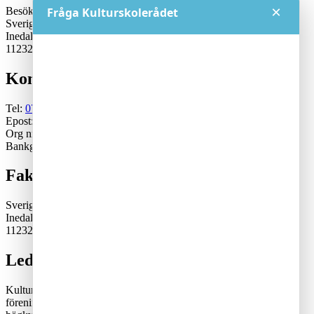
×
Besöksadress:
Fråga Kulturskolerådet
Sveriges Kulturskoleråd
Inedalsgatan 15
11232 Stockholm
Kontakt
Tel:
070-671 79 46
Epost:
generalsekreterare@kulturskoleradet.se
Org nr: 802402-2561
Bankgiro:5553-1339
Fakturaadress
Sveriges Kulturskoleråd
Inedalsgatan 15
11232 Stockholm
Lediga tjänster
Kulturskolerådet är en ideell, partipolitiskt och fackligt obunden
förening där kommuner samverkar för en tillgänglig och