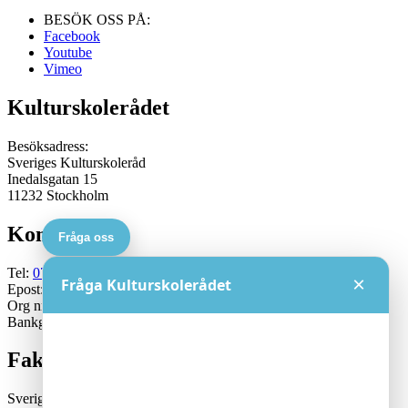
BESÖK OSS PÅ:
Facebook
Youtube
Vimeo
Kulturskolerådet
Besöksadress:
Sveriges Kulturskoleråd
Inedalsgatan 15
11232 Stockholm
Kontakt
Fråga oss
Tel:
070-671 79 46
×
Fråga Kulturskolerådet
Epost:
generalsekreterare@kulturskoleradet.se
Org nr: 802402-2561
Bankgiro:5553-1339
Fakturaadress
Sveriges Kulturskoleråd