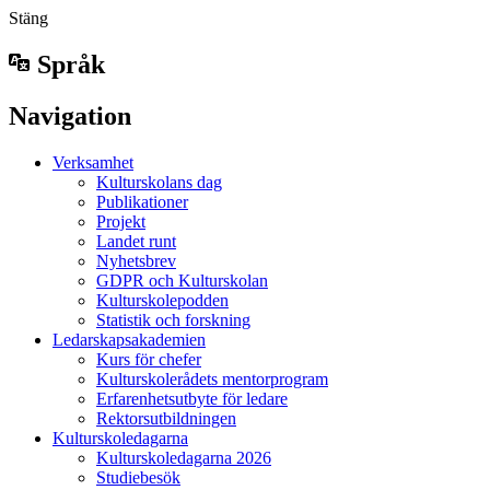
Stäng
Språk
Navigation
Verksamhet
Kulturskolans dag
Publikationer
Projekt
Landet runt
Nyhetsbrev
GDPR och Kulturskolan
Kulturskolepodden
Statistik och forskning
Ledarskapsakademien
Kurs för chefer
Kulturskolerådets mentorprogram
Erfarenhetsutbyte för ledare
Rektorsutbildningen
Kulturskoledagarna
Kulturskoledagarna 2026
Studiebesök