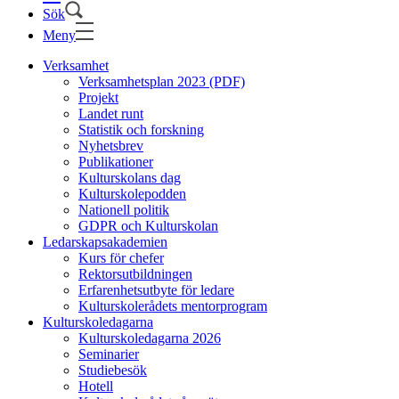
Sök
Meny
Verksamhet
Verksamhetsplan 2023 (PDF)
Projekt
Landet runt
Statistik och forskning
Nyhetsbrev
Publikationer
Kulturskolans dag
Kulturskolepodden
Nationell politik
GDPR och Kulturskolan
Ledarskapsakademien
Kurs för chefer
Rektorsutbildningen
Erfarenhetsutbyte för ledare
Kulturskolerådets mentorprogram
Kulturskoledagarna
Kulturskoledagarna 2026
Seminarier
Studiebesök
Hotell