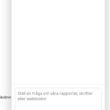
skoleverksamhet. Rådets vision är att alla barn och unga har