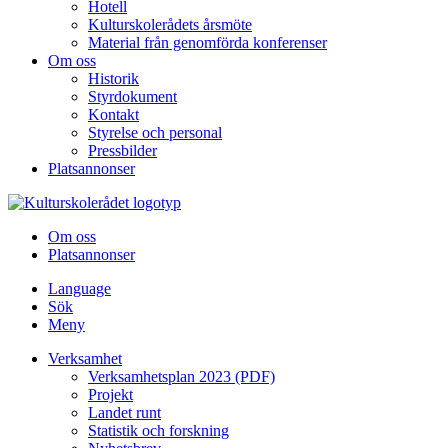
Hotell
Kulturskolerådets årsmöte
Material från genomförda konferenser
Om oss
Historik
Styrdokument
Kontakt
Styrelse och personal
Pressbilder
Platsannonser
Hoppa till innehållet
Om oss
Platsannonser
Language
Sök
Meny
Verksamhet
Verksamhetsplan 2023 (PDF)
Projekt
Landet runt
Statistik och forskning