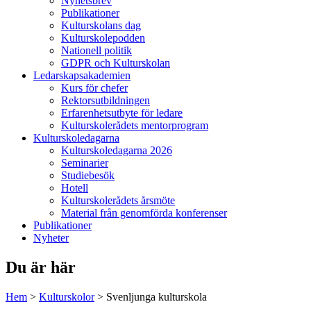
Nyhetsbrev
Publikationer
Kulturskolans dag
Kulturskolepodden
Nationell politik
GDPR och Kulturskolan
Ledarskapsakademien
Kurs för chefer
Rektorsutbildningen
Erfarenhetsutbyte för ledare
Kulturskolerådets mentorprogram
Kulturskoledagarna
Kulturskoledagarna 2026
Seminarier
Studiebesök
Hotell
Kulturskolerådets årsmöte
Material från genomförda konferenser
Publikationer
Nyheter
Du är här
Hem
>
Kulturskolor
>
Svenljunga kulturskola