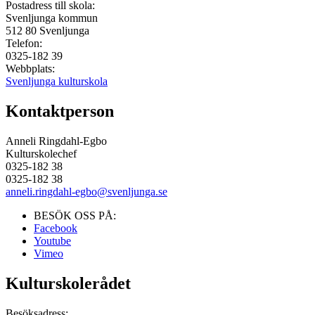
Postadress till skola:
Svenljunga kommun
512 80
Svenljunga
Telefon:
0325-182 39
Webbplats:
Svenljunga kulturskola
Kontaktperson
Anneli Ringdahl-Egbo
Kulturskolechef
0325-182 38
0325-182 38
anneli.ringdahl-egbo@svenljunga.se
BESÖK OSS PÅ:
Facebook
Youtube
Vimeo
Kulturskolerådet
Besöksadress: