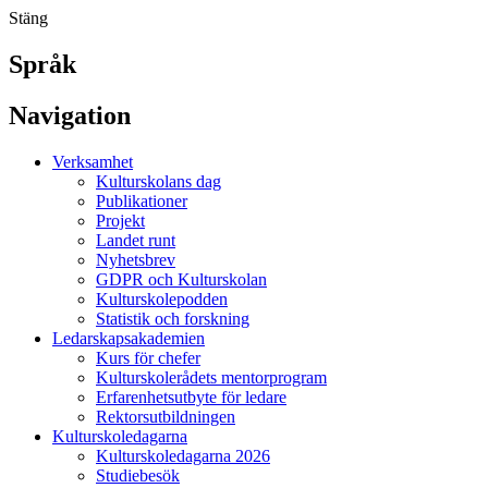
Stäng
Språk
Navigation
Verksamhet
Kulturskolans dag
Publikationer
Projekt
Landet runt
Nyhetsbrev
GDPR och Kulturskolan
Kulturskolepodden
Statistik och forskning
Ledarskapsakademien
Kurs för chefer
Kulturskolerådets mentorprogram
Erfarenhetsutbyte för ledare
Rektorsutbildningen
Kulturskoledagarna
Kulturskoledagarna 2026
Studiebesök