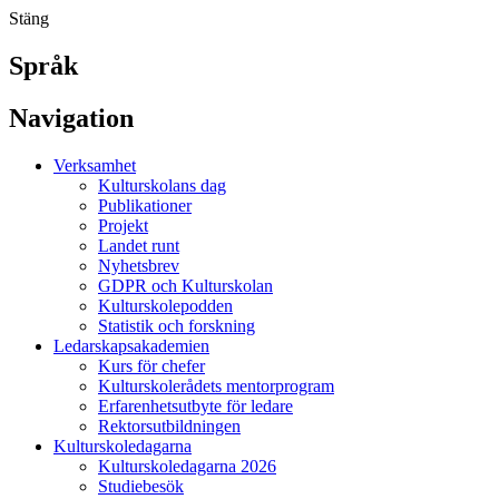
Stäng
Språk
Navigation
Verksamhet
Kulturskolans dag
Publikationer
Projekt
Landet runt
Nyhetsbrev
GDPR och Kulturskolan
Kulturskolepodden
Statistik och forskning
Ledarskapsakademien
Kurs för chefer
Kulturskolerådets mentorprogram
Erfarenhetsutbyte för ledare
Rektorsutbildningen
Kulturskoledagarna
Kulturskoledagarna 2026
Studiebesök