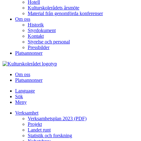
Hotell
Kulturskolerådets årsmöte
Material från genomförda konferenser
Om oss
Historik
Styrdokument
Kontakt
Styrelse och personal
Pressbilder
Platsannonser
Hoppa till innehållet
Om oss
Platsannonser
Language
Sök
Meny
Verksamhet
Verksamhetsplan 2023 (PDF)
Projekt
Landet runt
Statistik och forskning