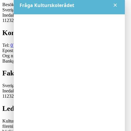
×
Besöksadress:
Fråga Kulturskolerådet
Sveriges Kulturskoleråd
Inedalsgatan 15
11232 Stockholm
Kontakt
Tel:
070-671 79 46
Epost:
generalsekreterare@kulturskoleradet.se
Org nr: 802402-2561
Bankgiro:5553-1339
Fakturaadress
Sveriges Kulturskoleråd
Inedalsgatan 15
11232 Stockholm
Lediga tjänster
Kulturskolerådet är en ideell, partipolitiskt och fackligt obunden
förening där kommuner samverkar för en tillgänglig och