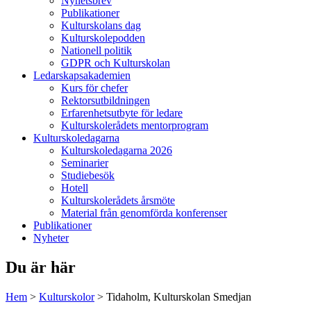
Nyhetsbrev
Publikationer
Kulturskolans dag
Kulturskolepodden
Nationell politik
GDPR och Kulturskolan
Ledarskapsakademien
Kurs för chefer
Rektorsutbildningen
Erfarenhetsutbyte för ledare
Kulturskolerådets mentorprogram
Kulturskoledagarna
Kulturskoledagarna 2026
Seminarier
Studiebesök
Hotell
Kulturskolerådets årsmöte
Material från genomförda konferenser
Publikationer
Nyheter
Du är här
Hem
>
Kulturskolor
>
Tidaholm, Kulturskolan Smedjan