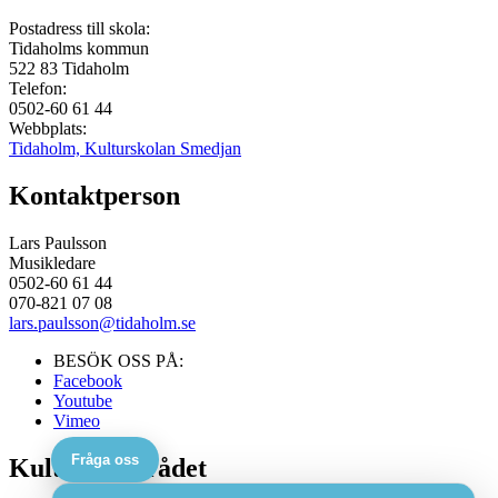
Postadress till skola:
Tidaholms kommun
522 83
Tidaholm
Telefon:
0502-60 61 44
Webbplats:
Tidaholm, Kulturskolan Smedjan
Kontaktperson
Lars Paulsson
Musikledare
0502-60 61 44
070-821 07 08
lars.paulsson@tidaholm.se
BESÖK OSS PÅ:
Facebook
Youtube
Vimeo
Fråga oss
Kulturskolerådet