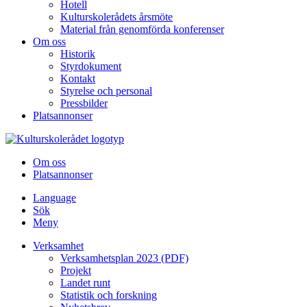
Hotell
Kulturskolerådets årsmöte
Material från genomförda konferenser
Om oss
Historik
Styrdokument
Kontakt
Styrelse och personal
Pressbilder
Platsannonser
Hoppa till innehållet
Om oss
Platsannonser
Language
Sök
Meny
Verksamhet
Verksamhetsplan 2023 (PDF)
Projekt
Landet runt
Statistik och forskning