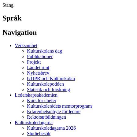
Stäng
Språk
Navigation
Verksamhet
Kulturskolans dag
Publikationer
Projekt
Landet runt
Nyhetsbrev
GDPR och Kulturskolan
Kulturskolepodden
Statistik och forskning
Ledarskapsakademien
Kurs för chefer
Kulturskolerådets mentorprogram
Erfarenhetsutbyte för ledare
Rektorsutbildningen
Kulturskoledagarna
Kulturskoledagarna 2026
Studiebesök