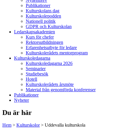
Nyhetsbrev
Publikationer
Kulturskolans dag
Kulturskolepodden
Nationell politik
GDPR och Kulturskolan
Ledarskapsakademien
Kurs för chefer
Rektorsutbildningen
Erfarenhetsutbyte för ledare
Kulturskolerådets mentorprogram
Kulturskoledagarna
Kulturskoledagarna 2026
Seminarier
Studiebesök
Hotell
Kulturskolerådets årsmöte
Material från genomförda konferenser
Publikationer
Nyheter
Du är här
Hem
>
Kulturskolor
>
Uddevalla kulturskola