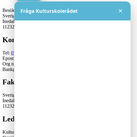
×
Besöksadress:
Fråga Kulturskolerådet
Sveriges Kulturskoleråd
Inedalsgatan 15
11232 Stockholm
Kontakt
Tel:
070-671 79 46
Epost:
generalsekreterare@kulturskoleradet.se
Org nr: 802402-2561
Bankgiro:5553-1339
Fakturaadress
Sveriges Kulturskoleråd
Inedalsgatan 15
11232 Stockholm
Lediga tjänster
Kulturskolerådet är en ideell, partipolitiskt och fackligt obunden