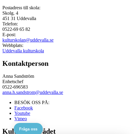
Postadress till skola:
Skolg. 4
451 31
Uddevalla
Telefon:
0522-69 65 82
E-post:
kulturskolan@uddevalla.se
Webbplats:
Uddevalla kulturskola
Kontaktperson
Anna Sandström
Enhetschef
0522-696583
anna.h.sandstrom@uddevalla.se
BESÖK OSS PÅ:
Facebook
Youtube
Vimeo
Fråga oss
Kulturskolerådet