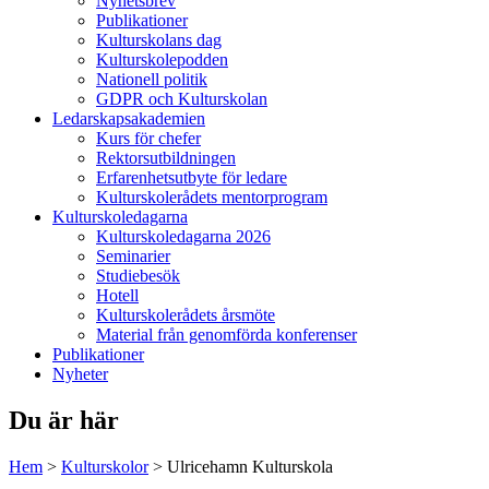
Nyhetsbrev
Publikationer
Kulturskolans dag
Kulturskolepodden
Nationell politik
GDPR och Kulturskolan
Ledarskapsakademien
Kurs för chefer
Rektorsutbildningen
Erfarenhetsutbyte för ledare
Kulturskolerådets mentorprogram
Kulturskoledagarna
Kulturskoledagarna 2026
Seminarier
Studiebesök
Hotell
Kulturskolerådets årsmöte
Material från genomförda konferenser
Publikationer
Nyheter
Du är här
Hem
>
Kulturskolor
>
Ulricehamn Kulturskola