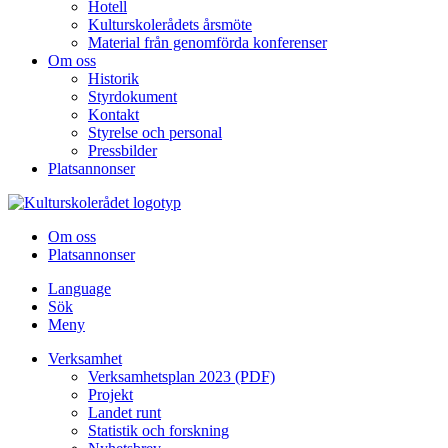
Hotell
Kulturskolerådets årsmöte
Material från genomförda konferenser
Om oss
Historik
Styrdokument
Kontakt
Styrelse och personal
Pressbilder
Platsannonser
Hoppa till innehållet
Om oss
Platsannonser
Language
Sök
Meny
Verksamhet
Verksamhetsplan 2023 (PDF)
Projekt
Landet runt
Statistik och forskning