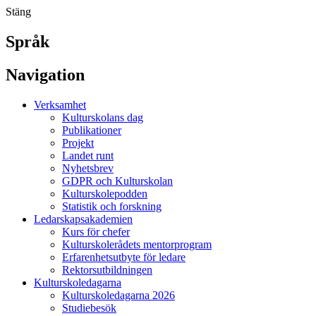
Stäng
Språk
Navigation
Verksamhet
Kulturskolans dag
Publikationer
Projekt
Landet runt
Nyhetsbrev
GDPR och Kulturskolan
Kulturskolepodden
Statistik och forskning
Ledarskapsakademien
Kurs för chefer
Kulturskolerådets mentorprogram
Erfarenhetsutbyte för ledare
Rektorsutbildningen
Kulturskoledagarna
Kulturskoledagarna 2026
Studiebesök