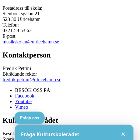
Postadress till skola:
Stenbocksgatan 21
523 30
Ulricehamn
Telefon:
0321-59 53 62
E-post:
musikskolan@ulricehamn.se
Kontaktperson
Fredrik Petrini
Biträdande rektor
fredrik.petrini@ulricehamn.se
BESÖK OSS PÅ:
Facebook
Youtube
Vimeo
Fråga oss
Kulturskolerådet
×
Besöksadress:
Fråga Kulturskolerådet
Sveriges Kulturskoleråd