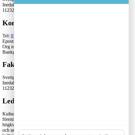
Inedalsgatan 15
11232 Stockholm
Kontakt
Tel:
070-671 79 46
Epost:
generalsekreterare@kulturskoleradet.se
Org nr: 802402-2561
Bankgiro:5553-1339
Fakturaadress
Sveriges Kulturskoleråd
Inedalsgatan 15
11232 Stockholm
Lediga tjänster
Kulturskolerådet är en ideell, partipolitiskt och fackligt obunden
förening där kommuner samverkar för en tillgänglig och
högkvalitativ kulturskoleverksamhet. Rådets vision är att alla barn
och unga har likvärdiga möjligheter att utvecklas genom