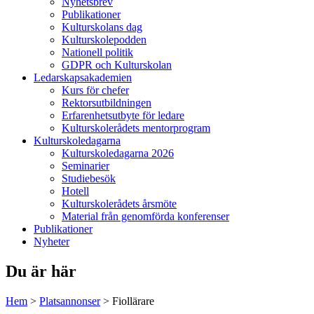
Nyhetsbrev
Publikationer
Kulturskolans dag
Kulturskolepodden
Nationell politik
GDPR och Kulturskolan
Ledarskapsakademien
Kurs för chefer
Rektorsutbildningen
Erfarenhetsutbyte för ledare
Kulturskolerådets mentorprogram
Kulturskoledagarna
Kulturskoledagarna 2026
Seminarier
Studiebesök
Hotell
Kulturskolerådets årsmöte
Material från genomförda konferenser
Publikationer
Nyheter
Du är här
Hem
>
Platsannonser
>
Fiollärare