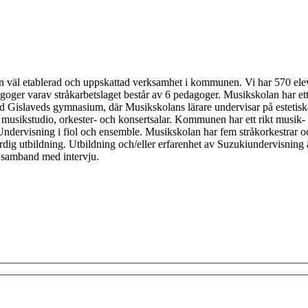
n väl etablerad och uppskattad verksamhet i kommunen. Vi har 570 eleve
goger varav stråkarbetslaget består av 6 pedagoger. Musikskolan har 
d Gislaveds gymnasium, där Musikskolans lärare undervisar på estetis
, musikstudio, orkester- och konsertsalar. Kommunen har ett rikt musik
rvisning i fiol och ensemble. Musikskolan har fem stråkorkestrar och d
ig utbildning. Utbildning och/eller erfarenhet av Suzukiundervisning är 
i samband med intervju.