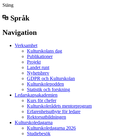
Stäng
Språk
Navigation
Verksamhet
Kulturskolans dag
Publikationer
Projekt
Landet runt
Nyhetsbrev
GDPR och Kulturskolan
Kulturskolepodden
Statistik och forskning
Ledarskapsakademien
Kurs för chefer
Kulturskolerådets mentorprogram
Erfarenhetsutbyte för ledare
Rektorsutbildningen
Kulturskoledagarna
Kulturskoledagarna 2026
Studiebesök