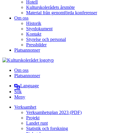
Hotell
Kulturskolerådets årsmöte
Material från genomförda konferenser
Om oss
Historik
Styrdokument
Kontakt
Styrelse och personal
Pressbilder
Platsannonser
Hoppa till innehållet
Om oss
Platsannonser
Language
Sök
Meny
Verksamhet
Verksamhetsplan 2023 (PDF)
Projekt
Landet runt
Statistik och forskning