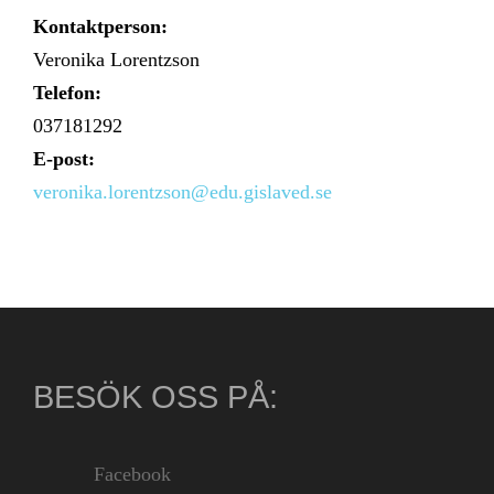
Kontaktperson:
Veronika Lorentzson
Telefon:
037181292
E-post:
veronika.lorentzson@edu.gislaved.se
BESÖK OSS PÅ:
Facebook