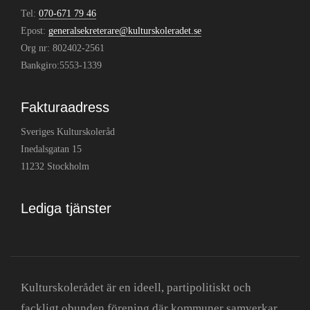
Tel:
070-671 79 46
Epost:
generalsekreterare@kulturskoleradet.se
Org nr: 802402-2561
Bankgiro:5553-1339
Fakturaadress
Sveriges Kulturskoleråd
Inedalsgatan 15
11232 Stockholm
Lediga tjänster
Kulturskolerådet är en ideell, partipolitiskt och
fackligt obunden förening där kommuner samverkar