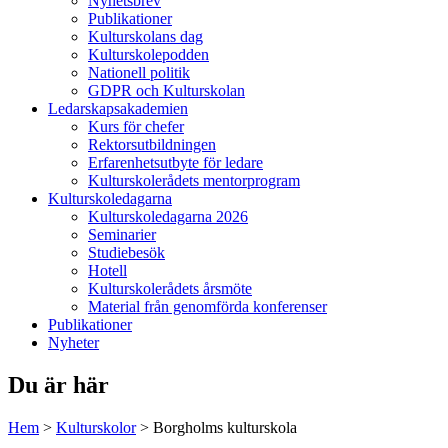
Nyhetsbrev
Publikationer
Kulturskolans dag
Kulturskolepodden
Nationell politik
GDPR och Kulturskolan
Ledarskapsakademien
Kurs för chefer
Rektorsutbildningen
Erfarenhetsutbyte för ledare
Kulturskolerådets mentorprogram
Kulturskoledagarna
Kulturskoledagarna 2026
Seminarier
Studiebesök
Hotell
Kulturskolerådets årsmöte
Material från genomförda konferenser
Publikationer
Nyheter
Du är här
Hem
>
Kulturskolor
>
Borgholms kulturskola