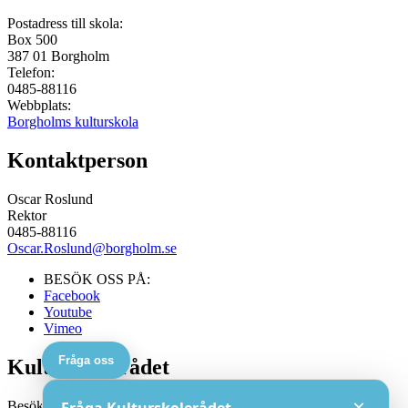
Postadress till skola:
Box 500
387 01
Borgholm
Telefon:
0485-88116
Webbplats:
Borgholms kulturskola
Kontaktperson
Oscar Roslund
Rektor
0485-88116
Oscar.Roslund@borgholm.se
BESÖK OSS PÅ:
Facebook
Youtube
Vimeo
Fråga oss
Kulturskolerådet
×
Besöksadress: