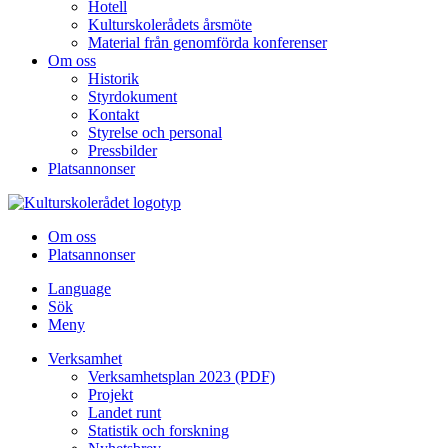
Hotell
Kulturskolerådets årsmöte
Material från genomförda konferenser
Om oss
Historik
Styrdokument
Kontakt
Styrelse och personal
Pressbilder
Platsannonser
Hoppa till innehållet
Om oss
Platsannonser
Language
Sök
Meny
Verksamhet
Verksamhetsplan 2023 (PDF)
Projekt
Landet runt
Statistik och forskning