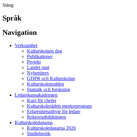
Stäng
Språk
Navigation
Verksamhet
Kulturskolans dag
Publikationer
Projekt
Landet runt
Nyhetsbrev
GDPR och Kulturskolan
Kulturskolepodden
Statistik och forskning
Ledarskapsakademien
Kurs för chefer
Kulturskolerådets mentorprogram
Erfarenhetsutbyte för ledare
Rektorsutbildningen
Kulturskoledagarna
Kulturskoledagarna 2026
Studiebesök