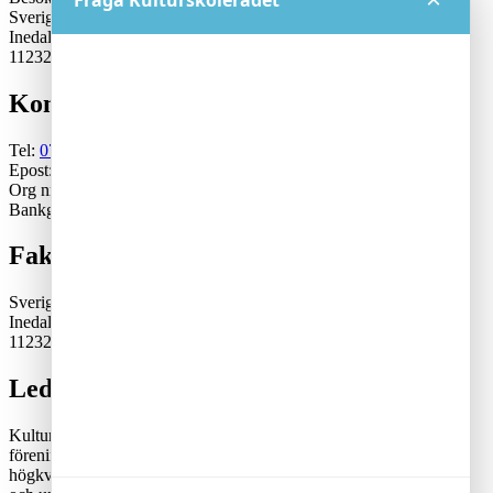
Fråga Kulturskolerådet
Sveriges Kulturskoleråd
Inedalsgatan 15
11232 Stockholm
Kontakt
Tel:
070-671 79 46
Epost:
generalsekreterare@kulturskoleradet.se
Org nr: 802402-2561
Bankgiro:5553-1339
Fakturaadress
Sveriges Kulturskoleråd
Inedalsgatan 15
11232 Stockholm
Lediga tjänster
Kulturskolerådet är en ideell, partipolitiskt och fackligt obunden
förening där kommuner samverkar för en tillgänglig och
högkvalitativ kulturskoleverksamhet. Rådets vision är att alla barn